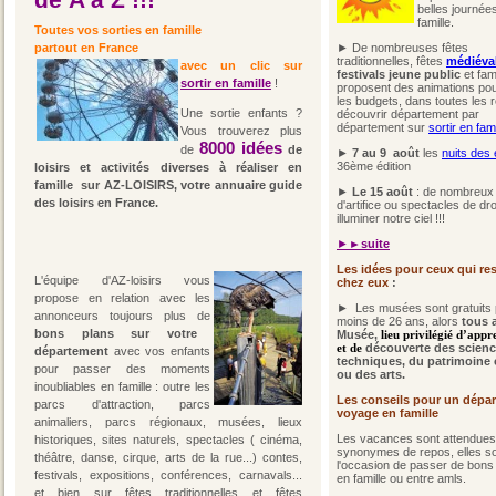
de A à Z !!!
belles journée
famille.
Toutes vos sorties en famille
partout en France
► De nombreuses fêtes
traditionnelles, fêtes
médiéva
avec un clic sur
festivals jeune public
et fami
sortir en famille
!
proposent des animations pou
les budgets, dans toutes les r
Une sortie enfants ?
découvrir département par
département sur
sortir en fami
Vous trouverez plus
8000 idées
de
de
►
7 au 9
août
les
nuits des 
36ème édition
loisirs et activités diverses à réaliser en
famille sur AZ-LOISIRS, votre annuaire guide
►
Le 15 août
: de nombreux
des loisirs en France.
d'artifice ou spectacles de dr
illuminer notre ciel !!!
►
►suite
Les idées pour ceux qui re
L'équipe d'AZ-loisirs vous
chez eux
:
propose en relation avec les
► Les musées sont gratuits 
annonceurs toujours plus de
moins de 26 ans, alors
tous 
bons plans sur votre
Musée,
lieu privilégié d’appr
et de
découverte des scienc
département
avec vos enfants
techniques, du patrimoine 
pour passer des moments
ou des arts.
inoubliables en famille : outre les
Les conseils pour un dépar
parcs d'attraction, parcs
voyage en famille
animaliers, parcs régionaux, musées, lieux
Les vacances sont attendues
historiques, sites naturels, spectacles ( cinéma,
synonymes de repos, elles so
théâtre, danse, cirque, arts de la rue...) contes,
l'occasion de passer de bon
festivals, expositions, conférences, carnavals...
en famille ou entre amls.
et bien sur fêtes traditionnelles et fêtes