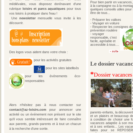
Pour bien partir en vacances, 
médiévales, vous disposez dorénavant d'une
à la campagne ou à la monta
rubrique
loisirs et parcs aquatiques
pour tous
quelques conseils utiles pour 
être de tous...
vos loisirs à pratiquer dans l'eau !
Une
newsletter
mensuelle vous invite à les
- Préparer les valises
découvrir.
- Voyager en voiture
- Respecter les consignes de
prévention routière
- voyager
responsable, c'est
facile, agréable et
accessible à tous....
Des logos vous aident dans votre choix :
pour les activités gratuites
Le dossier vacanc
pour les sites labellisés
*
Dossier vacances 
pour les événements éco-
responsables
Alors n'hésitez pas à nous contacter sur
contact@az-loisirs.com
pour annoncer une
parents-enfants, la découvert
activité ou un événement non présent sur le site
et un plaisirs et beaucoup d
qu'il vous semble intéressant de faire connaître
à condition de choisir une f
vacances adaptée à son mo
aux parents, grands-parents et à tout un chacun
et à ses enfants... Les vaca
à la recherche d'une sortie.
faites pour se REPOSER