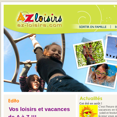
Cet été en août !
C'est l'heure 
Vos loisirs et vacances
vacances en fa
soleil et festiv
là pour vous a