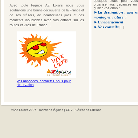
quelques pistes pour vous
organiser vos vacances en f
Avec toute l'équipe AZ Loisirs nous vous
guider vos choix :
souhaitons une bonne découverte de la France et
►
La destination : mer o
de ses trésors, de nombreuses joies et des
montagne, nature ?
moments inoubliables avec vos enfants sur les
►
L'hébergement
routes et villes de France ...
►
Nos conseils
[...]
Vos annonces, contactez-nous pour
réservation
© AZ Loisirs 2006 -
mentions légales
|
CGV
|
Céléades Editions