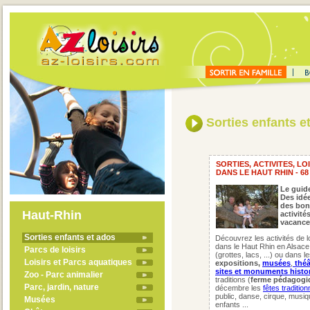
Sorties enfants e
SORTIES, ACTIVITES, L
DANS LE HAUT RHIN - 68
Le guide
Des idée
des bon
Haut-Rhin
activité
vacance
Sorties enfants et ados
Découvrez les activités de l
dans le Haut Rhin en Alsace
Parcs de loisirs
(grottes, lacs, ...) ou dans l
Loisirs et Parcs aquatiques
expositions,
musées
,
théâ
sites et monuments
histo
Zoo - Parc animalier
traditions (
ferme
pédagogi
Parc, jardin, nature
décembre les
fêtes tradition
public, danse, cirque, musiqu
Musées
enfants ...