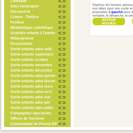
Châteaux
Repérez les bonnes adresses
Sites historiques
nos idées pour une sortie en 
Découverte
proposées
à
gauche
pour d
semaine, le dimanche, le w
Culture - Théâtre
Festival
Médiathèque Ludothèque
Activités enfants à l'année
Hébergement
Restauration
Sortie enfants ados août
Sortie enfants septembre
Sortie enfants octobre
Sortie enfants novembre
Sortie enfants décembre
Sortie enfants ados janvier
Sortie enfants ados février
Sortie enfants ados mars
Sortie enfants ados avril
Sortie enfants ados mai
Sortie enfants ados juin
Sortie enfants ados juillet
Compagnies spectacles
Offices de Tourisme
Communiqué de Presse DP