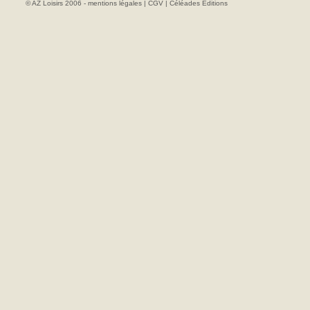
© AZ Loisirs 2006 -
mentions légales
|
CGV
|
Céléades Editions