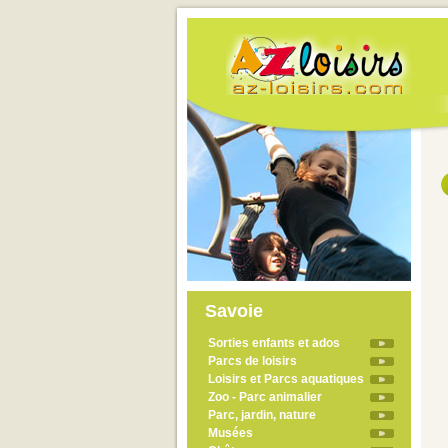
Savoie
Sorties enfants et ados
Parcs de loisirs
Loisirs et Parcs aquatiques
Zoo - Parc animalier
Parc, jardin, nature
Musées