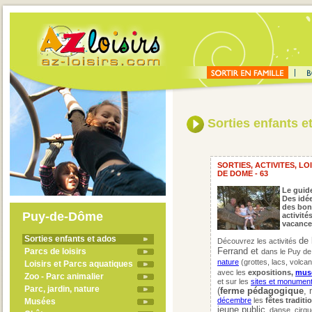
Sorties enfants e
SORTIES, ACTIVITES, LO
DE DOME - 63
Le guide
Des idée
des bon
Puy-de-Dôme
activité
vacance
Sorties enfants et ados
de 
Découvrez les activités
Ferrand et
Parcs de loisirs
dans le Puy d
nature
(grottes, lacs, volca
Loisirs et Parcs aquatiques
avec les
expositions,
mus
Zoo - Parc animalier
et sur les
sites et monument
Parc, jardin, nature
(
ferme
pédagogique
, 
décembre
les
fêtes traditi
Musées
jeune public
, danse, cirqu