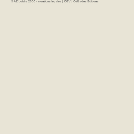
© AZ Loisirs 2006 -
mentions légales
|
CGV
|
Céléades Editions