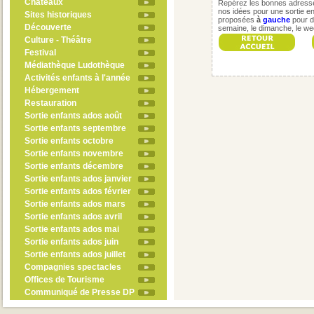
Châteaux
Repérez les bonnes adresses
nos idées pour une sortie en 
Sites historiques
proposées
à
gauche
pour d
Découverte
semaine, le dimanche, le w
Culture - Théâtre
Festival
Médiathèque Ludothèque
Activités enfants à l'année
Hébergement
Restauration
Sortie enfants ados août
Sortie enfants septembre
Sortie enfants octobre
Sortie enfants novembre
Sortie enfants décembre
Sortie enfants ados janvier
Sortie enfants ados février
Sortie enfants ados mars
Sortie enfants ados avril
Sortie enfants ados mai
Sortie enfants ados juin
Sortie enfants ados juillet
Compagnies spectacles
Offices de Tourisme
Communiqué de Presse DP