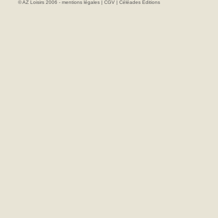
© AZ Loisirs 2006 -
mentions légales
|
CGV
|
Céléades Editions