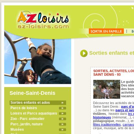
Sorties enfants e
SORTIES, ACTIVITES, LO
SAINT DENIS - 93
Le guide
Des idée
des bon
Seine-Saint-Denis
activité
vacance
Sorties enfants et ados
Découvrez les activités de l
Seine Saint Denis :
parc d’a
Parcs de loisirs
...) ou dans les
parcs et jar
Loisirs et Parcs aquatiques
théâtres
,
histoire dans
les
historiques
(mémorial,...), 
Zoo - Parc animalier
pédagogique
, moulin...), 
Parc, jardin, nature
fêtes traditionnelles
,
carnava
cirque, musique, arts de la r
Musées