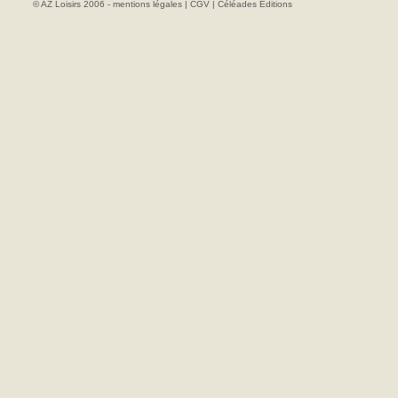
© AZ Loisirs 2006 -
mentions légales
|
CGV
|
Céléades Editions