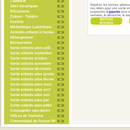
Châteaux
Repérez les bonnes adresses
Sites historiques
nos idées pour une sortie en 
Découverte
proposées
à
gauche
pour d
semaine, le dimanche, le w
Culture - Théâtre
Festival
Médiathèque Ludothèque
Activités enfants à l'année
Hébergement
Restauration
Sortie enfants ados août
Sortie enfants septembre
Sortie enfants octobre
Sortie enfants novembre
Sortie enfants décembre
Sortie enfants ados janvier
Sortie enfants ados février
Sortie enfants ados mars
Sortie enfants ados avril
Sortie enfants ados mai
Sortie enfants ados juin
Sortie enfants ados juillet
Compagnies spectacles
Offices de Tourisme
Communiqué de Presse DP