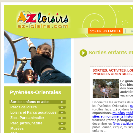
Sorties enfants e
SORTIES, ACTIVITES, LO
PYRENEES ORIENTALES -
Le guide
Des idée
des bon
Pyrénées-Orientales
activité
vacance
Sorties enfants et ados
Découvrez les activités de l
les Pyrénées Orientales :
pa
Parcs de loisirs
(grottes, lacs, ...) ou dans l
Loisirs et Parcs aquatiques
expositions,
musées
,
théâ
sites et monuments
histo
Zoo - Parc animalier
traditions (
ferme
pédagogi
Parc, jardin, nature
décembre les
fêtes tradition
public, danse, cirque, musiqu
Musées
enfants ...