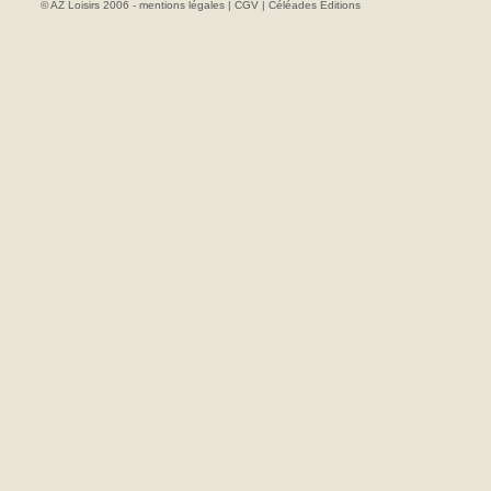
© AZ Loisirs 2006 -
mentions légales
|
CGV
|
Céléades Editions