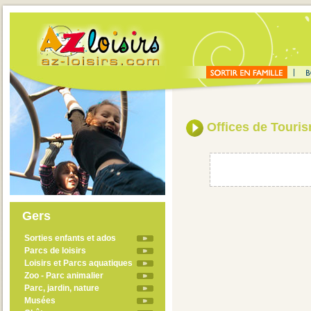
Offices de Touri
Gers
Sorties enfants et ados
Parcs de loisirs
Loisirs et Parcs aquatiques
Zoo - Parc animalier
Parc, jardin, nature
Musées