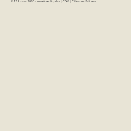
© AZ Loisirs 2006 -
mentions légales
|
CGV
|
Céléades Editions