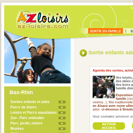
Sortie enfants ado
Agenda des sorties, activit
Vos loisirs,
des idées d
des bons p
famille di
Bas-Rhin
Exposition
famille
(cir
Sorties enfants et ados
cinéma...), fête traditionnell
en Alsace avec notre séle
Parcs de loisirs
ados
ci-dessous à Strasb
Loisirs et Parcs aquatiques
Vous souhaitez annoncer un 
Zoo - Parc animalier
Parc, jardin, nature
Musées