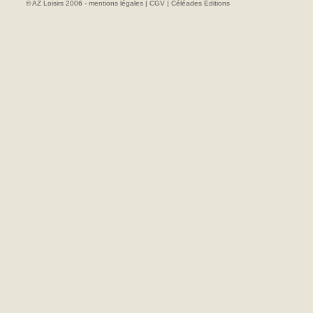
© AZ Loisirs 2006 -
mentions légales
|
CGV
|
Céléades Editions