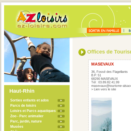
Offices de Touri
MASEVAUX
36, Fossé des Flagellants
B.P. 51
68290 MASEVAUX
Tél : 03.89.82.41.99
masevaux@tourisme-alsace
>
Lien vers le site
Haut-Rhin
Sorties enfants et ados
Parcs de loisirs
Loisirs et Parcs aquatiques
Zoo - Parc animalier
Parc, jardin, nature
Musées