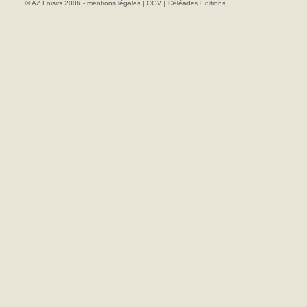
© AZ Loisirs 2006 -
mentions légales
|
CGV
|
Céléades Editions