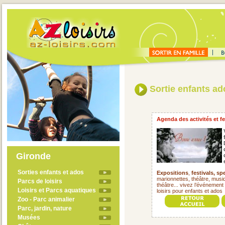
Sortie enfants ad
Agenda des activités et fe
Gironde
Sorties enfants et ados
Expositions
,
festivals,
spe
marionnettes, théâtre, musiqu
Parcs de loisirs
théâtre... vivez l’événement 
Loisirs et Parcs aquatiques
loisirs pour enfants et ado
Zoo - Parc animalier
Parc, jardin, nature
Musées