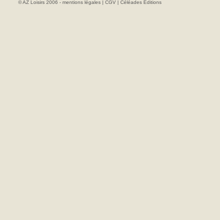
© AZ Loisirs 2006 -
mentions légales
|
CGV
|
Céléades Editions