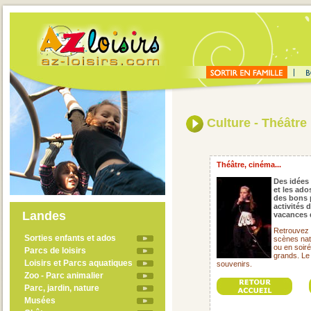
Culture - Théâtre
Théâtre, cinéma...
Des idées 
et les ado
des bons 
activités 
Landes
vacances 
Retrouvez 
Sorties enfants et ados
scènes nat
ou en soirée
Parcs de loisirs
grands. Le
Loisirs et Parcs aquatiques
souvenirs.
Zoo - Parc animalier
Parc, jardin, nature
Musées