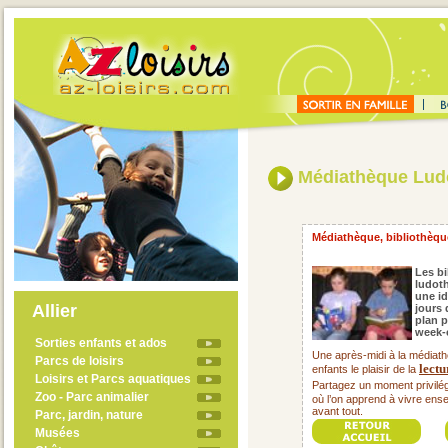
Médiathèque Lud
Médiathèque, bibliothèque
Les b
ludot
une id
Allier
jours 
plan p
week-e
Sorties enfants et ados
Une après-midi à la médiath
Parcs de loisirs
lectu
enfants le plaisir de la
Loisirs et Parcs aquatiques
Partagez un moment privilég
Zoo - Parc animalier
où l’on apprend à vivre ens
avant tout.
Parc, jardin, nature
Musées