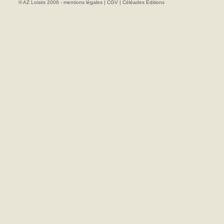
© AZ Loisirs 2006 -
mentions légales
|
CGV
|
Céléades Editions