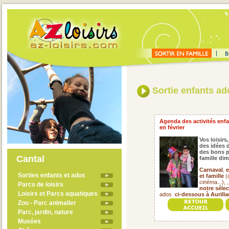
Sortie enfants ado
Agenda des activités enfan
en février
Vos loisirs,
des idées d
des bons p
Cantal
famille di
Carnaval
,
e
Sorties enfants et ados
et famille
(c
cinéma...), 
Parcs de loisirs
notre séle
Loisirs et Parcs aquatiques
ados
ci-dessous à Aurilla
Zoo - Parc animalier
Parc, jardin, nature
Musées