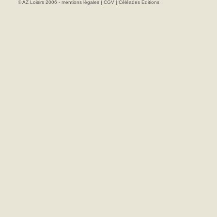
© AZ Loisirs 2006 -
mentions légales
|
CGV
|
Céléades Editions