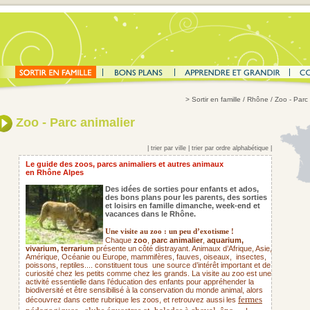
>
Sortir en famille
/ Rhône / Zoo - Parc 
Zoo - Parc animalier
|
trier par ville
|
trier par ordre alphabétique
|
Le guide des zoos, parcs animaliers et autres animaux
en Rhône Alpes
Des idées de sorties pour enfants et ados,
des bons plans pour les parents,
des sorties
et loisirs en famille dimanche, week-end et
vacances dans le Rhône.
Une visite au zoo : un peu d’exotisme !
Chaque
zoo
,
parc animalier
,
aquarium,
vivarium, terrarium
présente un côté distrayant. Animaux d’Afrique, Asie,
Amérique, Océanie ou Europe, mammifères, fauves, oiseaux,
insectes,
poissons, reptiles.... constituent tous une source d’intérêt important et de
curiosité chez les petits comme chez les grands. La visite au zoo est une
activité essentielle dans l’éducation des enfants pour appréhender la
biodiversité et être sensibilisé à la conservation du monde animal, alors
fermes
découvrez dans cette rubrique les zoos, et retrouvez aussi les