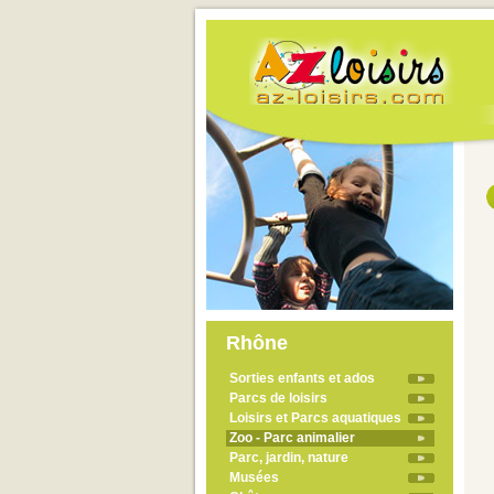
Rhône
Sorties enfants et ados
Parcs de loisirs
Loisirs et Parcs aquatiques
Zoo - Parc animalier
Parc, jardin, nature
Musées