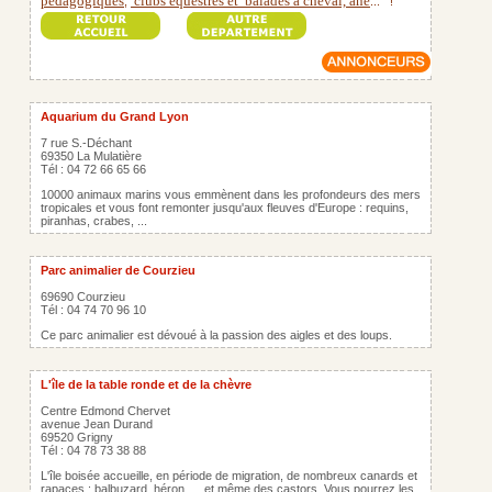
pédagogiques
clubs équestres et
balades à cheval, âne
,
...
!
Aquarium du Grand Lyon
7 rue S.-Déchant
69350 La Mulatière
Tél : 04 72 66 65 66
10000 animaux marins vous emmènent dans les profondeurs des mers
tropicales et vous font remonter jusqu'aux fleuves d'Europe : requins,
piranhas, crabes, ...
Parc animalier de Courzieu
69690 Courzieu
Tél : 04 74 70 96 10
Ce parc animalier est dévoué à la passion des aigles et des loups.
L'île de la table ronde et de la chèvre
Centre Edmond Chervet
avenue Jean Durand
69520 Grigny
Tél : 04 78 73 38 88
L'île boisée accueille, en période de migration, de nombreux canards et
rapaces : balbuzard, héron, ... et même des castors. Vous pourrez les