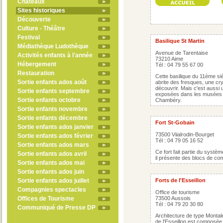
Châteaux
Sites historiques
Découverte
Culture - Théâtre
Festival
Basilique St Martin
Médiathèque Ludothèque
Avenue de Tarentaise
Activités enfants à l'année
73210 Aime
Hébergement
Tél : 04 79 55 67 00
Restauration
Cette basilique du 11ème si
Sortie enfants ados août
abrite des fresques, une cr
découvrir. Mais c'est aussi u
Sortie enfants septembre
exposées dans les musées g
Sortie enfants octobre
Chambéry.
Sortie enfants novembre
Sortie enfants décembre
Fort St-Gobain
Sortie enfants ados janvier
73500 Viialrodin-Bourget
Sortie enfants ados février
Tél : 04 79 05 16 52
Sortie enfants ados mars
Ce fort fait partie du systè
Sortie enfants ados avril
il présente des blocs de com
Sortie enfants ados mai
Sortie enfants ados juin
Sortie enfants ados juillet
Forts de l'Esseillon
Compagnies spectacles
Office de tourisme
Offices de Tourisme
73500 Aussois
Tél : 04 79 20 30 80
Communiqué de Presse DP
Architecture de type Montal
de l'Esseillon est composée d