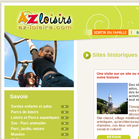
Sites historiques
Une visite sur un site ou
notre histoire
Des id
ados,
des bo
Savoie
activi
end et
Sorties enfants et ados
Témoig
notre h
Parcs de loisirs
découv
Loisirs et Parcs aquatiques
Site classé, village médiéva
artistiques, qu’architectura
Zoo - Parc animalier
d’années, ces lieux ont jou
Parc, jardin, nature
social et culturel.
Musées