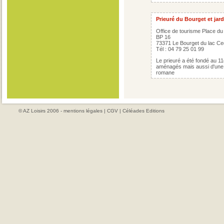
Prieuré du Bourget et jar
Office de tourisme Place d
BP 16
73371 Le Bourget du lac C
Tél : 04 79 25 01 99
Le prieuré a été fondé au 11
aménagés mais aussi d'une é
romane
© AZ Loisirs 2006 -
mentions légales
|
CGV
|
Céléades Editions