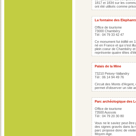
1817 et 1834 sur les commu
ont été utilisés comme priso
La fontaine des Elephant
Office de tourisme
73000 Chambéry
Tél : 04 79 33 42 47
Ce monument fut édifié en 1
né en France et qui s'est ill
plein coeur de Chambéry et 
représente quatre têtes d'é
Palais de la Mine
73210 Peisey-Vallandry
Tél : 06 14 94 49 76
Circuit des Monts d'Argent, 
permet d'observer un site arc
Parc archéologique des 
Office de tourisme
73500 Aussois
Tél : 04 79 20 30 80
Vous ne le saviez peut être
des signes gravés dans la 
parc propose donc de visite
Moyen-Age.