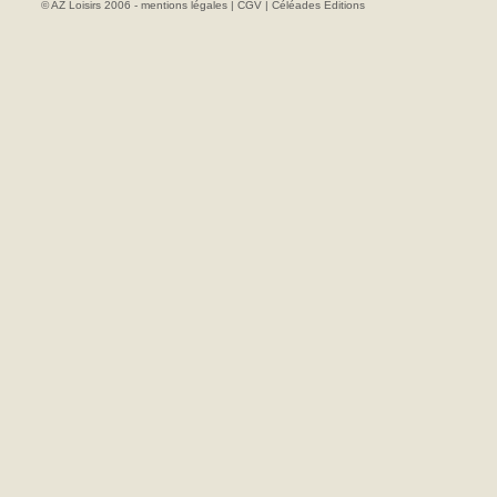
© AZ Loisirs 2006 -
mentions légales
|
CGV
|
Céléades Editions