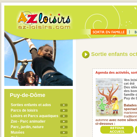
Sortie enfants oc
Agenda des activités, sort
Vos lois
cet été
Des idée
des bon
Puy-de-Dôme
famille
Puy de 
Sorties enfants et ados
Balades 
spectacl
Parcs de loisirs
marionnet
Loisirs et Parcs aquatiques
tradition
automne
avec notre sélec
Zoo - Parc animalier
ci-dessous :
Parc, jardin, nature
Musées