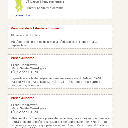
d'initiation à l'environnement
Ouverture d'avril à octobre
En savoir plus
Mémorial de la Liberté retrouvée
18 avenue de la Plage
Muséographie chronologique de la déclaration de la guerre à la
capitulation.
Musée Airborne
14 rue Eisenhower
50480 Sainte-Mère-Eglise
Tél : 02 33 41 41 35
Exposition sur le débarquement aérien américain du 5-6 juin 1944.
Planeur Waco, avion Douglas C47, half-track, dodge, jeep, armes,
documents, souvenirs...
Musée Airborne
14 rue Eisenhower
50480 Sainte-Mère-Eglise
Tél : 02 33 41 41 35
Situé au Nord Cotentin à proximité de l’église, ce musée est un hymne à
l'extraordinaire épopée des parachutistes américains des 82e et 101e
divisions aéroportées qui plongèrent sur Sainte-Mère-Eglise dans la nuit