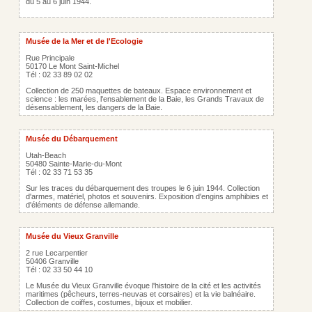
du 5 au 6 juin 1944.
Musée de la Mer et de l'Ecologie
Rue Principale
50170 Le Mont Saint-Michel
Tél : 02 33 89 02 02
Collection de 250 maquettes de bateaux. Espace environnement et
science : les marées, l'ensablement de la Baie, les Grands Travaux de
désensablement, les dangers de la Baie.
Musée du Débarquement
Utah-Beach
50480 Sainte-Marie-du-Mont
Tél : 02 33 71 53 35
Sur les traces du débarquement des troupes le 6 juin 1944. Collection
d'armes, matériel, photos et souvenirs. Exposition d'engins amphibies et
d'éléments de défense allemande.
Musée du Vieux Granville
2 rue Lecarpentier
50406 Granville
Tél : 02 33 50 44 10
Le Musée du Vieux Granville évoque l'histoire de la cité et les activités
maritimes (pêcheurs, terres-neuvas et corsaires) et la vie balnéaire.
Collection de coiffes, costumes, bijoux et mobilier.