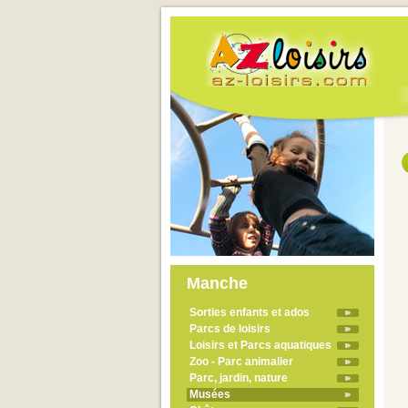
Manche
Sorties enfants et ados
Parcs de loisirs
Loisirs et Parcs aquatiques
Zoo - Parc animalier
Parc, jardin, nature
Musées