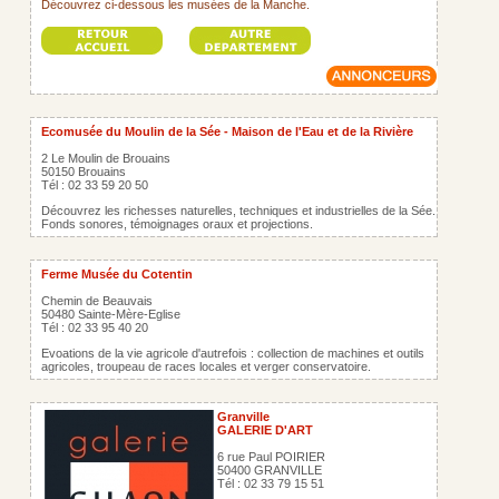
Découvrez ci-dessous les musées de la Manche.
Ecomusée du Moulin de la Sée - Maison de l'Eau et de la Rivière
2 Le Moulin de Brouains
50150 Brouains
Tél : 02 33 59 20 50
Découvrez les richesses naturelles, techniques et industrielles de la Sée.
Fonds sonores, témoignages oraux et projections.
Ferme Musée du Cotentin
Chemin de Beauvais
50480 Sainte-Mère-Eglise
Tél : 02 33 95 40 20
Evoations de la vie agricole d'autrefois : collection de machines et outils
agricoles, troupeau de races locales et verger conservatoire.
Granville
GALERIE D'ART
6 rue Paul POIRIER
50400 GRANVILLE
Tél : 02 33 79 15 51