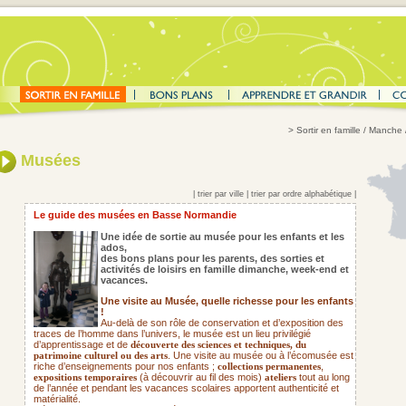
>
Sortir en famille
/ Manche 
Musées
|
trier par ville
|
trier par ordre alphabétique
|
Le guide des musées en Basse Normandie
Une idée de sortie au musée pour les enfants et les
ados,
des bons plans pour les parents,
des sorties et
activités de loisirs en famille dimanche, week-end et
vacances.
Une visite au Musée, quelle richesse pour les enfants
!
Au-delà de son rôle de conservation et d’exposition des
traces de l’homme dans l’univers, le musée est un lieu privilégié
d’apprentissage et de
découverte des sciences et techniques, du
. Une visite au musée ou à l’écomusée est
patrimoine culturel ou des arts
riche d’enseignements pour nos enfants ;
,
collections permanentes
(à découvrir au fil des mois)
tout au long
expositions temporaires
ateliers
de l’année et pendant les vacances scolaires apportent authenticité et
matérialité.