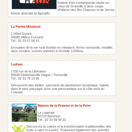
Galerie d'art contemporain située au
cœur de Granville à deux coups
d'hélices des îles Chausey et de Jersey.
Artiste abstraits et figuratifs.
La Ferme Miniature
1 Hôtel Durant
50680 Villiers-Fossard
Tél : 02 33 57 06 41
Evocation de la vie rural d'antan en miniature, ferme normande, mobilier,
deux moulins, scènes animées à l'échelle 1/20ème.
Ludiver
1700 rue de la Libération
50690 Flottemanville-Hague / Tonneville
Tél : 02 33 78 13 80
Découverte des étoiles, spectacle de planétarium dynamique, balade
dans le parc paysager avec vue panoramique sur la côte nord du
Cotentin.
Maison de la Pomme et de la Poire
La Logeraie
50720 Barenton
Tél : 02 33 59 56 22
Découvrez la culture et la transformation traditionnelles des
fruits à cidre et à poiré. Proposant également des activités