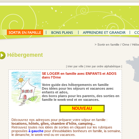
>
Sortir en famille
/ Orne / Héb
Hébergement
|
trier par ville
|
trier par ordre alphabétique
|
SE LOGER en famille avec ENFANTS et ADOS
dans l'Orne
Votre guide des hébergements en famille
Des idées pour les séjours et vacances avec
enfants et ados,
des bons plans pour les parents,
des sorties en
famille le week-end et en vacances.
NOUVEAU
Découvrez nos adresses pour préparer votre séjour en famille :
locations, hôtels, gîtes, chambre d'hôte, camping...
Retrouvez toutes nos idées de sorties en cliquant sur les rubriques
proposées
à gauche
pour d’inoubliables bonheurs en famille, la semaine,
le dimanche, le week-end ou en vacances.