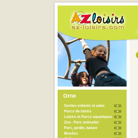
Orne
Sorties enfants et ados
Parcs de loisirs
Loisirs et Parcs aquatiques
Zoo - Parc animalier
Parc, jardin, nature
Musées