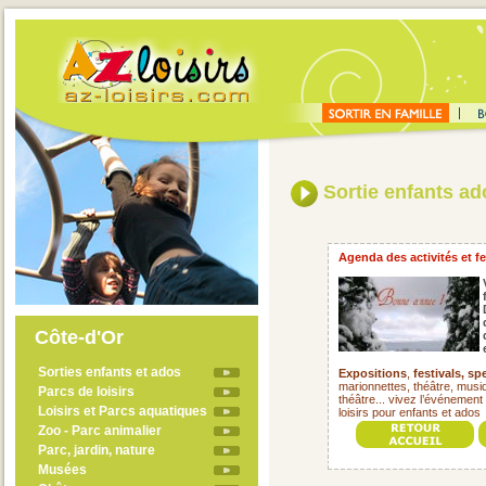
Sortie enfants ad
Agenda des activités et fe
Côte-d'Or
Sorties enfants et ados
Expositions
,
festivals,
spe
marionnettes, théâtre, musiqu
Parcs de loisirs
théâtre... vivez l’événement 
Loisirs et Parcs aquatiques
loisirs pour enfants et ado
Zoo - Parc animalier
Parc, jardin, nature
Musées