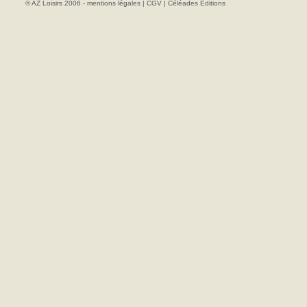
© AZ Loisirs 2006 -
mentions légales
|
CGV
|
Céléades Editions