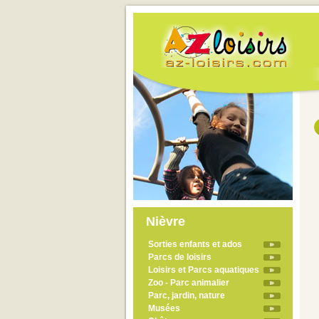
Nièvre
Sorties enfants et ados
Parcs de loisirs
Loisirs et Parcs aquatiques
Zoo - Parc animalier
Parc, jardin, nature
Musées