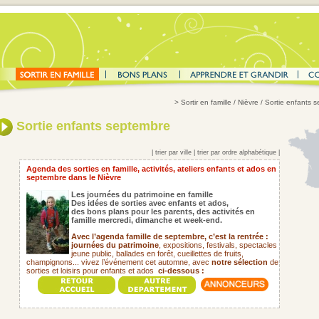
>
Sortir en famille
/ Nièvre / Sortie enfants 
Sortie enfants septembre
|
trier par ville
|
trier par ordre alphabétique
|
Agenda des sorties en famille, activités, ateliers enfants et ados en
septembre dans le Nièvre
Les journées du patrimoine en famille
Des idées de sorties avec enfants et ados,
des bons plans pour les parents,
des activités en
famille mercredi, dimanche et week-end.
Avec l’agenda famille de septembre, c’est la rentrée :
journées du patrimoine
, expositions, festivals, spectacles
jeune public, ballades en forêt, cueillettes de fruits,
champignons... vivez l’événement cet automne, avec
notre sélection
de
sorties et loisirs pour enfants et ados
ci-dessous :