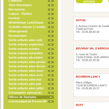
Châteaux
Sites historiques
Découverte
Culture - Théâtre
Festival
AUTUN
Médiathèque Ludothèque
2, Avenue Charles de Gaull
Activités enfants à l'année
71400 AUTUN
Hébergement
Tél : 03.85.86.80.38
Restauration
Sortie enfants ados août
Sortie enfants septembre
BEUVRAY VAL D'ARROU
Sortie enfants octobre
Sortie enfants novembre
4, route de Toulon
71190 ETANG-SUR-ARRO
Sortie enfants décembre
Tél : 03.85.82.29.38
Sortie enfants ados janvier
Sortie enfants ados février
Sortie enfants ados mars
Sortie enfants ados avril
BOURBON-LANCY
Sortie enfants ados mai
Place d'Aligre
Sortie enfants ados juin
71140 BOURBON-LANCY
Sortie enfants ados juillet
Tél : 03.85.89.18.27
Compagnies spectacles
Offices de Tourisme
Communiqué de Presse DP
BUXY