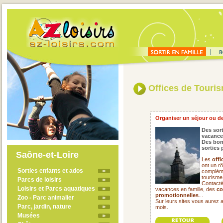
Offices de Touri
Organiser un séjour ou de
Des sort
vacance
Des bon
sorties 
Saône-et-Loire
Les
offi
ont un rô
Sorties enfants et ados
compléme
tourisme
Parcs de loisirs
Contacté
Loisirs et Parcs aquatiques
vacances en famille, des
co
promotionnelles
...
Zoo - Parc animalier
Sur leurs sites vous aurez 
Parc, jardin, nature
mois.
Musées