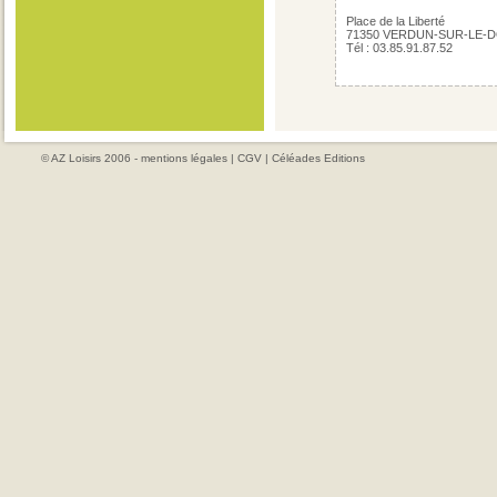
Place de la Liberté
71350 VERDUN-SUR-LE-
Tél : 03.85.91.87.52
© AZ Loisirs 2006 -
mentions légales
|
CGV
|
Céléades Editions