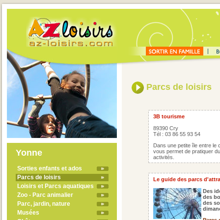
Parcs de loisirs
3B tourisme
89390 Cry
Tél : 03 86 55 93 54
Dans une petite île entre le 
Yonne
vous permet de pratiquer du
activités.
Sorties enfants et ados
Parcs de loisirs
Le guide des parcs d'attr
Loisirs et Parcs aquatiques
Des id
Zoo - Parc animalier
des bo
des sor
Parc, jardin, nature
dimanc
Musées