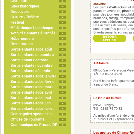
Parcs d
Châteaux
assurée !
Sites historiques
Les
parcs d’attraction
et d
parcours aventure,
piscine
Découverte
pour des journées inoubliab
Culture - Théâtre
branches, rafting, trampoline
sportives séduisent les sport
Festival
Des activités de loisirs, je
Médiathèque Ludothèque
sont proposées pour s’amuse
Divertissements et rires ass
Activités enfants à l'année
Hébergement
Restauration
Sortie enfants ados août
Sortie enfants septembre
Sortie enfants octobre
AB loisirs
Sortie enfants novembre
89450 Saint-Pere-sous-Vez
Sortie enfants décembre
Tél : 03 86 33 38 38
Sortie enfants ados janvier
Sur 6 ha de forêt, quatre pa
Sortie enfants ados février
à partir de 5 ans.
Sortie enfants ados mars
Sortie enfants ados avril
Sortie enfants ados mai
Le Bois de la folie
Sortie enfants ados juin
89520 Treigny
Sortie enfants ados juillet
Tél : 03 86 74 70 33
Compagnies spectacles
Au milieu d'une forêt de ch
Offices de Tourisme
71 ateliers et 12 tyroliennes.
Communiqué de Presse DP
Les grottes de Champ-Re