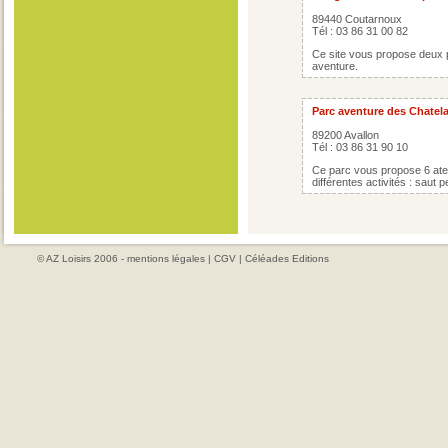
89440 Coutarnoux
Tél : 03 86 31 00 82
Ce site vous propose deux pa
aventure.
Parc aventure des Chatel
89200 Avallon
Tél : 03 86 31 90 10
Ce parc vous propose 6 ateli
différentes activités : saut p
© AZ Loisirs 2006 -
mentions légales
|
CGV
|
Céléades Editions