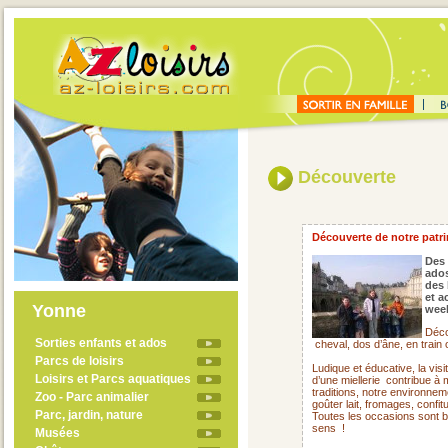
Découverte
Découverte de notre patrim
Des 
ado
des 
et a
Yonne
week
Déco
Sorties enfants et ados
cheval, dos d’âne, en train
Parcs de loisirs
Ludique et éducative, la visi
Loisirs et Parcs aquatiques
d’une miellerie
contribue à 
traditions, notre environne
Zoo - Parc animalier
goûter lait, fromages, confit
Parc, jardin, nature
Toutes les occasions sont 
sens !
Musées