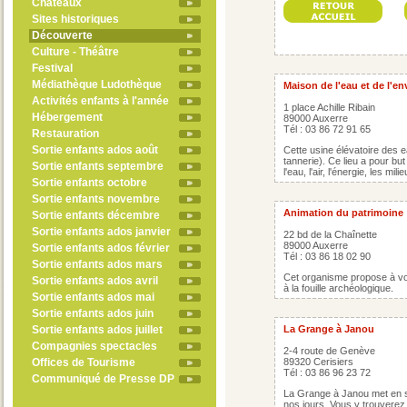
Châteaux
Sites historiques
Découverte
Culture - Théâtre
Festival
Médiathèque Ludothèque
Maison de l'eau et de l'e
Activités enfants à l'année
1 place Achille Ribain
Hébergement
89000 Auxerre
Tél : 03 86 72 91 65
Restauration
Sortie enfants ados août
Cette usine élévatoire des ea
tannerie). Ce lieu a pour bu
Sortie enfants septembre
l'eau, l'air, l'énergie, les mi
Sortie enfants octobre
Sortie enfants novembre
Animation du patrimoine
Sortie enfants décembre
Sortie enfants ados janvier
22 bd de la Chaînette
89000 Auxerre
Sortie enfants ados février
Tél : 03 86 18 02 90
Sortie enfants ados mars
Cet organisme propose à vos
Sortie enfants ados avril
à la fouille archéologique.
Sortie enfants ados mai
Sortie enfants ados juin
Sortie enfants ados juillet
La Grange à Janou
Compagnies spectacles
2-4 route de Genève
Offices de Tourisme
89320 Cerisiers
Tél : 03 86 96 23 72
Communiqué de Presse DP
La Grange à Janou met en s
nos jours. Vous y trouverez 