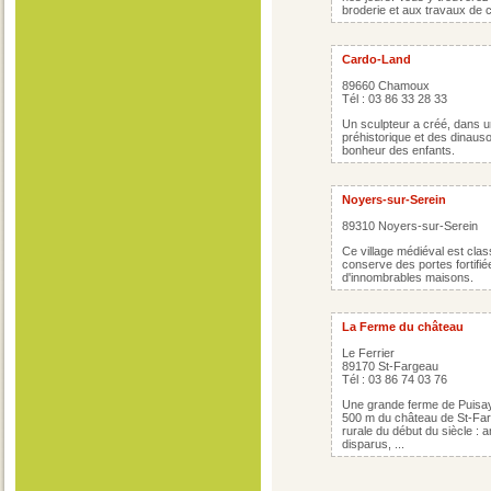
broderie et aux travaux de 
Cardo-Land
89660 Chamoux
Tél : 03 86 33 28 33
Un sculpteur a créé, dans u
préhistorique et des dinaus
bonheur des enfants.
Noyers-sur-Serein
89310 Noyers-sur-Serein
Ce village médiéval est clas
conserve des portes fortifié
d'innombrables maisons.
La Ferme du château
Le Ferrier
89170 St-Fargeau
Tél : 03 86 74 03 76
Une grande ferme de Puisay
500 m du château de St-Farg
rurale du début du siècle :
disparus, ...