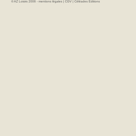
© AZ Loisirs 2006 -
mentions légales
|
CGV
|
Céléades Editions