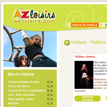
Culture - Théâtre
Théâtre, cinéma...
Des idées 
et les ado
des bons 
activités 
Ille-et-Vilaine
vacances da
Retrouvez 
Sorties enfants et ados
scènes nat
ou en soirée
Parcs de loisirs
grands. Le
Loisirs et Parcs aquatiques
souvenirs.
Zoo - Parc animalier
Parc, jardin, nature
Musées