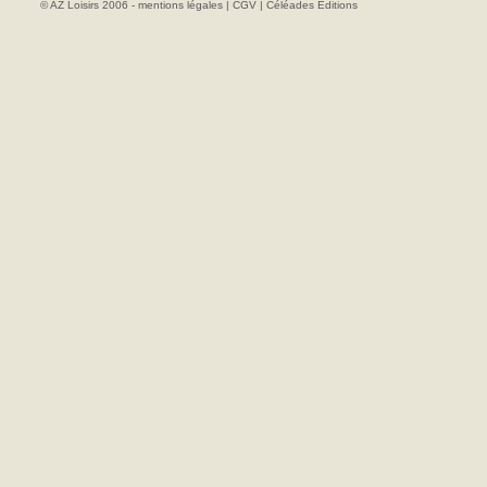
© AZ Loisirs 2006 -
mentions légales
|
CGV
|
Céléades Editions