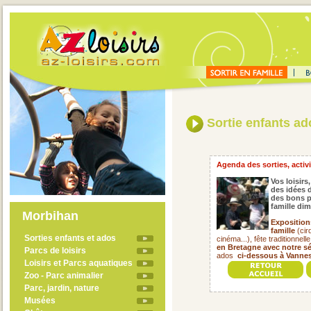
Sortie enfants ado
Agenda des sorties, activit
Vos loisirs,
des idées d
des bons p
famille di
Morbihan
Exposition
famille
(cir
Sorties enfants et ados
cinéma...), fête traditionnell
en Bretagne avec notre s
Parcs de loisirs
ados
ci-dessous à Vannes
Loisirs et Parcs aquatiques
Zoo - Parc animalier
Parc, jardin, nature
Musées