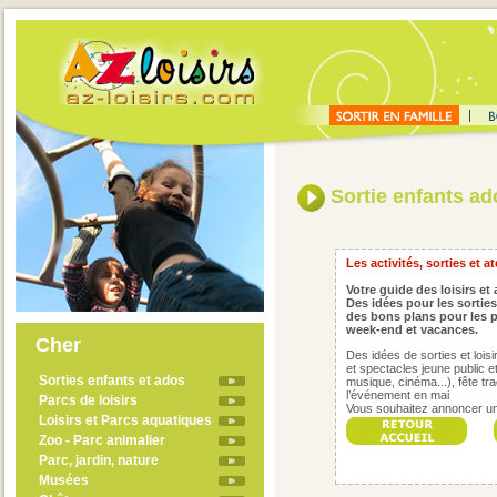
Sortie enfants ad
Les activités, sorties et a
Votre guide des loisirs et 
Des idées pour les sorties
des bons plans pour les p
week-end et vacances.
Cher
Des idées de sorties et loisi
et spectacles jeune public et
Sorties enfants et ados
musique, cinéma...), fête trad
l’événement en
mai
Parcs de loisirs
Vous
souhaitez annoncer un 
Loisirs et Parcs aquatiques
Zoo - Parc animalier
Parc, jardin, nature
Musées