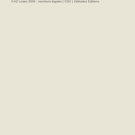
© AZ Loisirs 2006 -
mentions légales
|
CGV
|
Céléades Editions