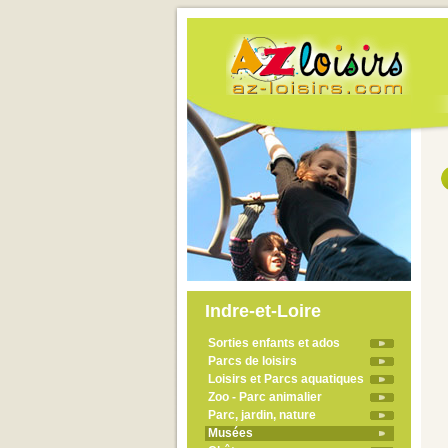
Indre-et-Loire
Sorties enfants et ados
Parcs de loisirs
Loisirs et Parcs aquatiques
Zoo - Parc animalier
Parc, jardin, nature
Musées