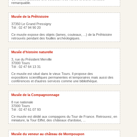
remarquable.
Musée de la Préhistoire
37350 Le Grand Pressigny
Tél : 02 47 94 90 20
Ce musée expose des objets (lames, couteaux, ...) de la Préhistoire
retrouvés pendant des fouilles archéologiques.
Musée d'histoire naturelle
3, rue du Président Merville
37000 Tours
Tél : 02 47 64 13 31
Ce musée est situé dans le vieux Tours. Il propose des
expositions scientifiques permanentes et temporaires mais aussi des
conférences et d'autres services comme une bibliothèque.
Musée de la Compagnonnage
8 rue nationale
37000 Tours
Tél : 02 47 61 07 93
Ce musée est dédié aux compagons du Tour de France. Retrouvez, en
miniature, la Tour Eiffel, des châteaux d'ardoise, ...
Musée du veneur au château de Montpoupon