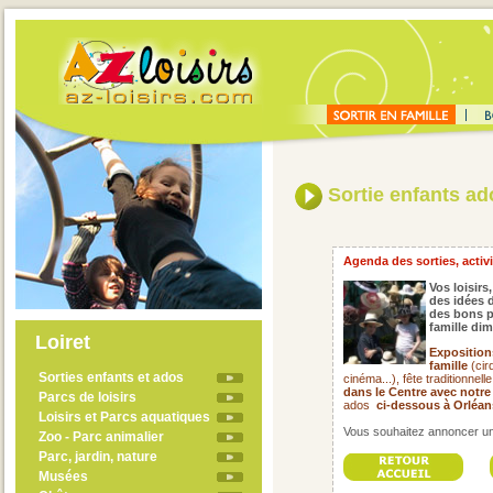
Sortie enfants ado
Agenda des sorties, activit
Vos loisirs,
des idées d
des bons p
famille di
Loiret
Exposition
famille
(cir
Sorties enfants et ados
cinéma...), fête traditionnell
dans le Centre avec notre
Parcs de loisirs
ados
ci-dessous à Orléans
Loisirs et Parcs aquatiques
Vous souhaitez annoncer un 
Zoo - Parc animalier
Parc, jardin, nature
Musées