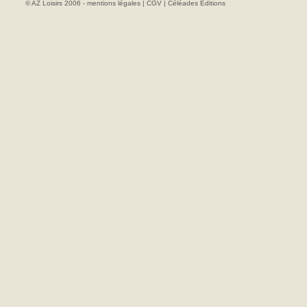
© AZ Loisirs 2006 -
mentions légales
|
CGV
|
Céléades Editions