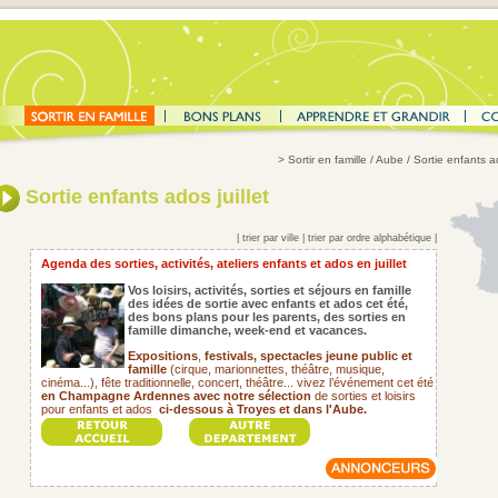
>
Sortir en famille
/ Aube / Sortie enfants ad
Sortie enfants ados juillet
|
trier par ville
|
trier par ordre alphabétique
|
Agenda des sorties, activités, ateliers enfants et ados en juillet
Vos loisirs, activités, sorties et séjours en famille
des idées de sortie avec enfants et ados cet été,
des bons plans pour les parents,
des sorties en
famille dimanche, week-end et vacances.
Expositions
,
festivals,
spectacles jeune public et
famille
(cirque, marionnettes, théâtre, musique,
cinéma...), fête traditionnelle, concert, théâtre... vivez l’événement cet été
en Champagne Ardennes avec notre sélection
de sorties et loisirs
pour enfants et ados
ci-dessous à Troyes et dans l'Aube.