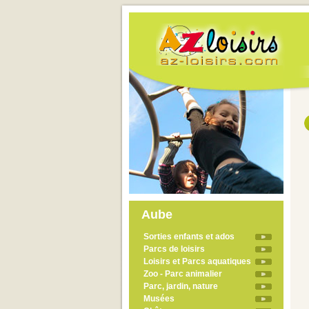
Aube
Sorties enfants et ados
Parcs de loisirs
Loisirs et Parcs aquatiques
Zoo - Parc animalier
Parc, jardin, nature
Musées