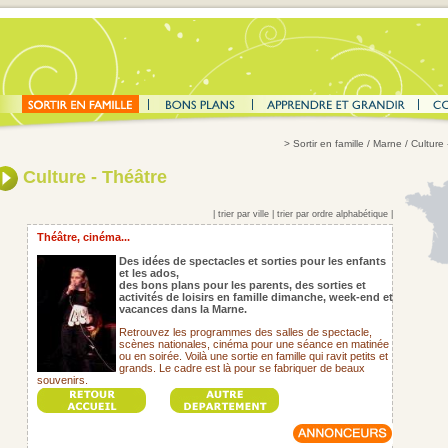
>
Sortir en famille
/ Marne / Culture 
Culture - Théâtre
|
trier par ville
|
trier par ordre alphabétique
|
Théâtre, cinéma...
Des idées de spectacles et sorties pour les enfants
et les ados,
des bons plans pour les parents,
des sorties et
activités de loisirs en famille dimanche, week-end et
vacances dans la Marne.
Retrouvez les programmes des salles de spectacle,
scènes nationales, cinéma pour une séance en matinée
ou en soirée. Voilà une sortie en famille qui ravit petits et
grands. Le cadre est là pour se fabriquer de beaux
souvenirs.