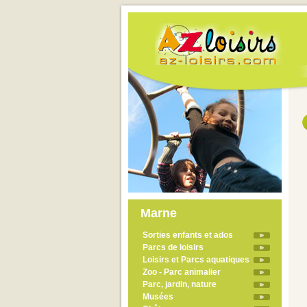
Marne
Sorties enfants et ados
Parcs de loisirs
Loisirs et Parcs aquatiques
Zoo - Parc animalier
Parc, jardin, nature
Musées