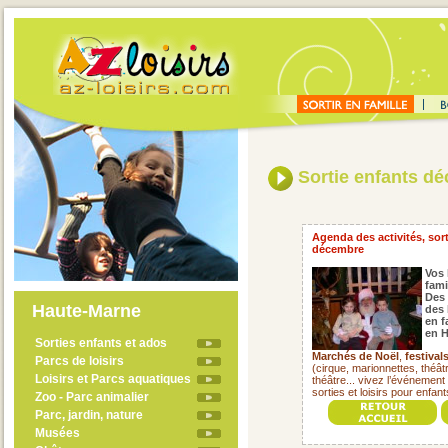
Sortie enfants d
Agenda des activités, sor
décembre
Vos 
fami
Des 
Haute-Marne
des 
en f
en H
Sorties enfants et ados
Marchés de Noël
,
festivals
Parcs de loisirs
(cirque, marionnettes, théât
Loisirs et Parcs aquatiques
théâtre... vivez l’événemen
sorties et loisirs pour enfa
Zoo - Parc animalier
Parc, jardin, nature
Musées