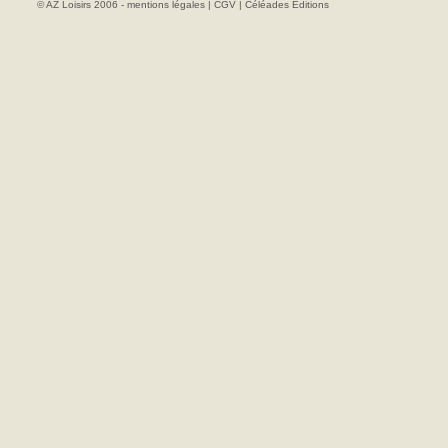
© AZ Loisirs 2006 -
mentions légales
|
CGV
|
Céléades Editions