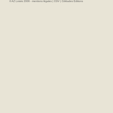
© AZ Loisirs 2006 -
mentions légales
|
CGV
|
Céléades Editions