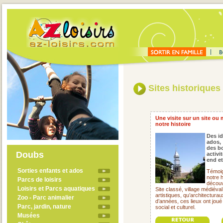
Sites historiques
Une visite sur un site ou
notre histoire
Des id
ados,
des bo
Doubs
activi
end e
Sorties enfants et ados
Témoig
notre h
Parcs de loisirs
découv
Loisirs et Parcs aquatiques
Site classé, village médiéva
artistiques, qu’architectura
Zoo - Parc animalier
d’années, ces lieux ont jou
Parc, jardin, nature
social et culturel.
Musées