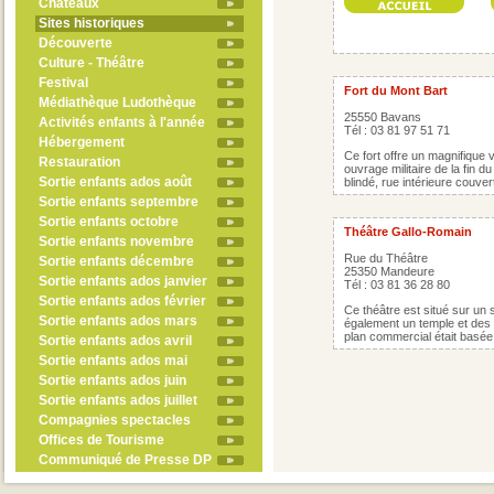
Châteaux
Sites historiques
Découverte
Culture - Théâtre
Festival
Fort du Mont Bart
Médiathèque Ludothèque
25550 Bavans
Activités enfants à l'année
Tél : 03 81 97 51 71
Hébergement
Ce fort offre un magnifique
Restauration
ouvrage militaire de la fin d
Sortie enfants ados août
blindé, rue intérieure couvert
Sortie enfants septembre
Sortie enfants octobre
Théâtre Gallo-Romain
Sortie enfants novembre
Rue du Théâtre
Sortie enfants décembre
25350 Mandeure
Sortie enfants ados janvier
Tél : 03 81 36 28 80
Sortie enfants ados février
Ce théâtre est situé sur un 
Sortie enfants ados mars
également un temple et des t
plan commercial était basée 
Sortie enfants ados avril
Sortie enfants ados mai
Sortie enfants ados juin
Sortie enfants ados juillet
Compagnies spectacles
Offices de Tourisme
Communiqué de Presse DP