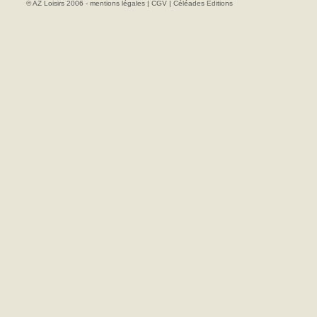
© AZ Loisirs 2006 -
mentions légales
|
CGV
|
Céléades Editions