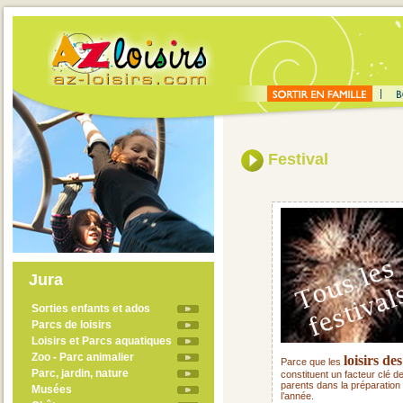
Festival
Jura
Sorties enfants et ados
Parcs de loisirs
Loisirs et Parcs aquatiques
Zoo - Parc animalier
loisirs de
Parce que les
Parc, jardin, nature
constituent un facteur clé d
parents dans la préparation 
Musées
l’année
.