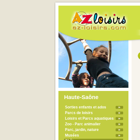
Haute-Saône
Sorties enfants et ados
Parcs de loisirs
Loisirs et Parcs aquatiques
Zoo - Parc animalier
Parc, jardin, nature
Musées