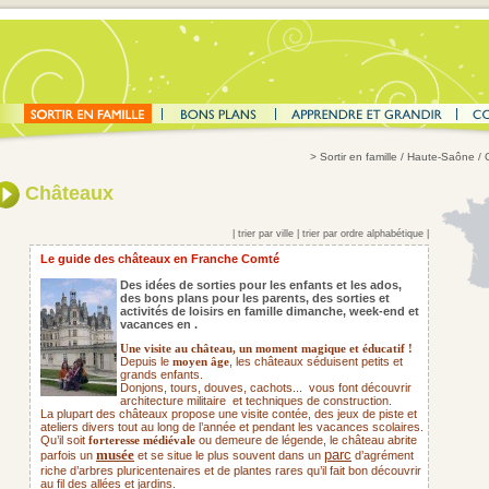
>
Sortir en famille
/ Haute-Saône / 
Châteaux
|
trier par ville
|
trier par ordre alphabétique
|
Le guide des châteaux en Franche Comté
Des idées de sorties pour les enfants et les ados,
des bons plans pour les parents,
des sorties et
activités de loisirs en famille dimanche, week-end et
vacances en .
Une visite au château, un moment magique et éducatif !
Depuis le
, les châteaux séduisent petits et
moyen âge
grands enfants.
Donjons, tours, douves, cachots...
vous font découvrir
architecture militaire
et techniques de construction.
La plupart des châteaux propose une visite contée, des jeux de piste et
ateliers divers tout au long de l’année et pendant les vacances scolaires.
Qu’il soit
ou demeure de légende, le château abrite
forteresse médiévale
musée
parc
parfois un
et se situe le plus souvent dans un
d’agrément
riche d’arbres pluricentenaires et de plantes rares qu’il fait bon découvrir
au fil des allées et jardins.