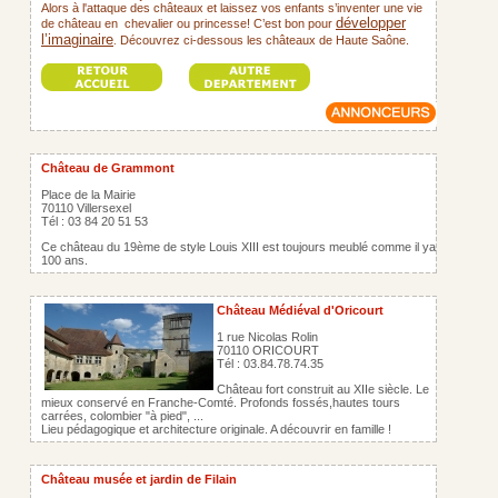
Alors à l'attaque des châteaux et laissez vos enfants s’inventer une vie
développer
de château en chevalier ou princesse! C’est bon pour
l’imaginaire
Découvrez ci-dessous les châteaux de Haute Saône.
.
Château de Grammont
Place de la Mairie
70110 Villersexel
Tél : 03 84 20 51 53
Ce château du 19ème de style Louis XIII est toujours meublé comme il ya
100 ans.
Château Médiéval d'Oricourt
1 rue Nicolas Rolin
70110 ORICOURT
Tél : 03.84.78.74.35
Château fort construit au XIIe siècle. Le
mieux conservé en Franche-Comté. Profonds fossés,hautes tours
carrées, colombier "à pied", ...
Lieu pédagogique et architecture originale. A découvrir en famille !
Château musée et jardin de Filain