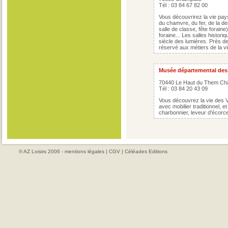
Tél : 03 84 67 82 00
Vous découvrirez la vie pays
du chamvre, du fer, de la den
salle de classe, fête foraine) 
foraine... Les salles histor
siècle des lumières. Près de
réservé aux métiers de la vi
Musée départemental des m
70440 Le Haut du Them Ch
Tél : 03 84 20 43 09
Vous découvrez la vie des 
avec mobilier traditionnel, et
charbonnier, leveur d'écorce,
© AZ Loisirs 2006 -
mentions légales
|
CGV
|
Céléades Editions