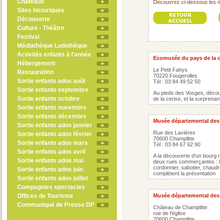
Châteaux
Découvrez ci-dessous les 
Sites historiques
Découverte
Culture - Théâtre
Festival
Médiathèque Ludothèque
Activités enfants à l'année
Ecomusée du pays de la c
Hébergement
Le Petit Fahys
Restauration
70220 Fougerolles
Sortie enfants ados août
Tél : 03 84 49 52 50
Sortie enfants septembre
Au pieds des Vosges, décou
Sortie enfants octobre
de la cerise, et la surprenan
Sortie enfants novembre
Sortie enfants décembre
Musée départemental des 
Sortie enfants ados janvier
Rue des Lavières
Sortie enfants ados février
70600 Champlitte
Sortie enfants ados mars
Tél : 03 84 67 62 90
Sortie enfants ados avril
A la découverte d'un bourg 
Sortie enfants ados mai
deux rues commerçantes : bo
cordonnier, sabotier, chaudro
Sortie enfants ados juin
complètent la présentation
Sortie enfants ados juillet
Compagnies spectacles
Offices de Tourisme
Musée départemental des a
Communiqué de Presse DP
Château de Champlitte
rue de l'église
70600 Champlitte