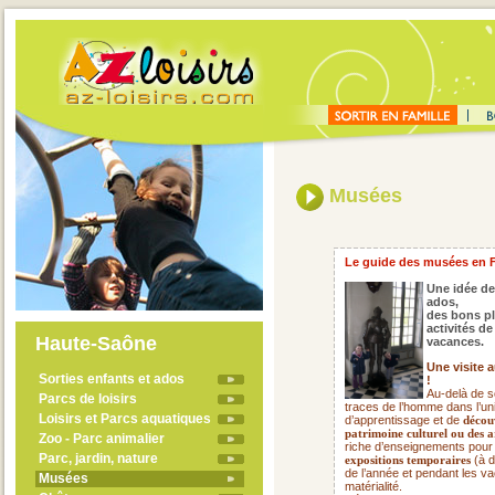
Musées
Le guide des musées en 
Une idée de
ados,
des bons pl
activités d
Haute-Saône
vacances.
Une visite 
Sorties enfants et ados
!
Au-delà de s
Parcs de loisirs
traces de l’homme dans l’uni
Loisirs et Parcs aquatiques
d’apprentissage et de
découv
patrimoine culturel ou des a
Zoo - Parc animalier
riche d’enseignements pour
Parc, jardin, nature
(à d
expositions temporaires
de l’année et pendant les va
Musées
matérialité.