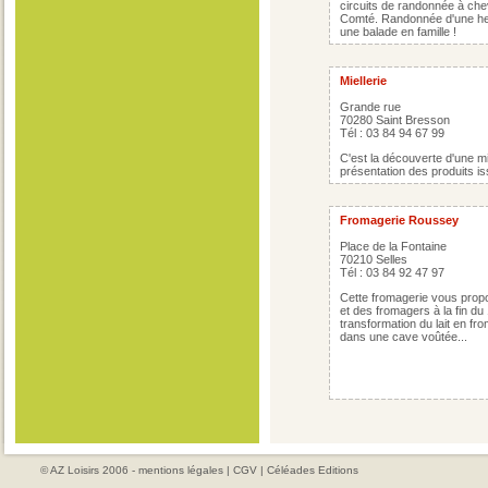
circuits de randonnée à che
Comté. Randonnée d'une heu
une balade en famille !
Miellerie
Grande rue
70280 Saint Bresson
Tél : 03 84 94 67 99
C'est la découverte d'une mi
présentation des produits is
Fromagerie Roussey
Place de la Fontaine
70210 Selles
Tél : 03 84 92 47 97
Cette fromagerie vous prop
et des fromagers à la fin du
transformation du lait en fro
dans une cave voûtée...
© AZ Loisirs 2006 -
mentions légales
|
CGV
|
Céléades Editions