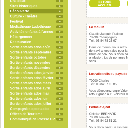
Châteaux
Sites historiques
Découverte
Culture - Théâtre
Festival
Médiathèque Ludothèque
Le moulin
Activités enfants à l'année
Claudie Jacquin-Fraisse
Hébergement
70290 Champagney
Tél : 03 84 78 25 67
Restauration
Sortie enfants ados août
Dans ce moulin, vous retro
de travil ancestrales pour la 
Sortie enfants septembre
l'huile de noix. Vous découv
Sortie enfants octobre
à infusion, jus de pommes fra
sens
Sortie enfants novembre
Sortie enfants décembre
Sortie enfants ados janvier
Les vélosrails du pays de
Sortie enfants ados février
70000 Chariez
Sortie enfants ados mars
Tél : 03 84 97 10 85
Sortie enfants ados avril
Vous découvrez entre Vaivre 
Sortie enfants ados mai
retour grâce à 11 vélorails d
Sortie enfants ados juin
Sortie enfants ados juillet
Ferme d'Ajeot
Compagnies spectacles
Offices de Tourisme
Chistian BERNARD
70500 Jonvelle
Communiqué de Presse DP
Tél : 03 84 92 51 21
Vous découvrez un élevage d