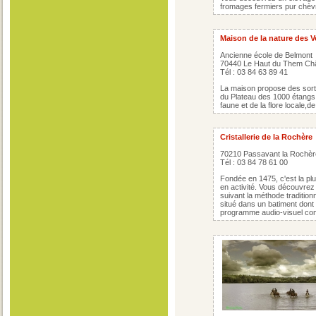
fromages fermiers pur chèv
Maison de la nature des 
Ancienne école de Belmont
70440 Le Haut du Them Ch
Tél : 03 84 63 89 41
La maison propose des sort
du Plateau des 1000 étangs, 
faune et de la flore locale,
Cristallerie de la Rochère
70210 Passavant la Rochèr
Tél : 03 84 78 61 00
Fondée en 1475, c'est la pl
en activité. Vous découvrez 
suivant la méthode traditionne
situé dans un batiment dont
programme audio-visuel comp