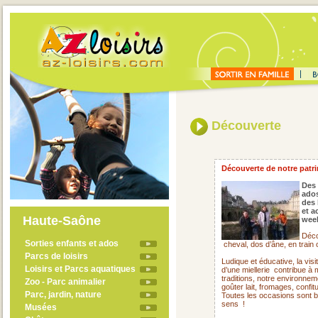
Découverte
Découverte de notre patrim
Des 
ado
des 
et a
Haute-Saône
week
Déco
Sorties enfants et ados
cheval, dos d’âne, en train
Parcs de loisirs
Ludique et éducative, la visi
Loisirs et Parcs aquatiques
d’une miellerie
contribue à 
traditions, notre environne
Zoo - Parc animalier
goûter lait, fromages, confit
Parc, jardin, nature
Toutes les occasions sont 
sens !
Musées