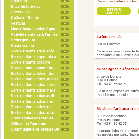
Châteaux
Découvrez ci-dessous les mu
Sites historiques
Découverte
Culture - Théâtre
Festival
Médiathèque Ludothèque
Activités enfants à l'année
La forge musée
Hébergement
90170 Etueffont
Restauration
Sortie enfants ados août
Ce musée vous présente l'évol
économique du 19ème siècle
Sortie enfants septembre
Sortie enfants octobre
Sortie enfants novembre
Musée agricole départeme
Sortie enfants décembre
5 rue de Dorans
Sortie enfants ados janvier
90400 Botans
Tél : 03 84 36 52 04
Sortie enfants ados février
Sortie enfants ados mars
Ce musée expose les différ
machinisme agricole.
Sortie enfants ados avril
Sortie enfants ados mai
Sortie enfants ados juin
Musée de l'artisanat et de
Sortie enfants ados juillet
3, rue de la fontaine
Compagnies spectacles
90140 Brebotte
Offices de Tourisme
Tél : 03 84 23 42 37
Communiqué de Presse DP
Il permet d'observer le mod
les métiers manuels, l'habitat