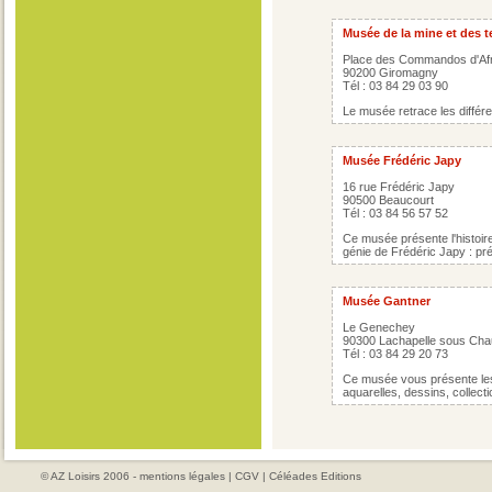
Musée de la mine et des 
Place des Commandos d'Af
90200 Giromagny
Tél : 03 84 29 03 90
Le musée retrace les différ
Musée Frédéric Japy
16 rue Frédéric Japy
90500 Beaucourt
Tél : 03 84 56 57 52
Ce musée présente l'histoire
génie de Frédéric Japy : pré
Musée Gantner
Le Genechey
90300 Lachapelle sous Ch
Tél : 03 84 29 20 73
Ce musée vous présente les
aquarelles, dessins, collecti
© AZ Loisirs 2006 -
mentions légales
|
CGV
|
Céléades Editions