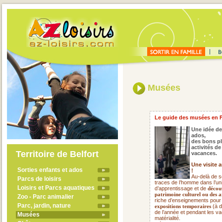
Musées
Le guide des musées en 
Une idée de
ados,
des bons pl
activités d
Territoire de Belfort
vacances.
Une visite 
Sorties enfants et ados
!
Au-delà de s
Parcs de loisirs
traces de l’homme dans l’uni
Loisirs et Parcs aquatiques
d’apprentissage et de
découv
patrimoine culturel ou des a
Zoo - Parc animalier
riche d’enseignements pour
Parc, jardin, nature
(à d
expositions temporaires
de l’année et pendant les va
Musées
matérialité.