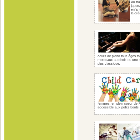
Au tr
japon
enfant
la cré
cours de piano tous âges to
morceaux au choix ou une mé
plus classique.
femmes, en plein coeur de 
accessible aux petits bouts 