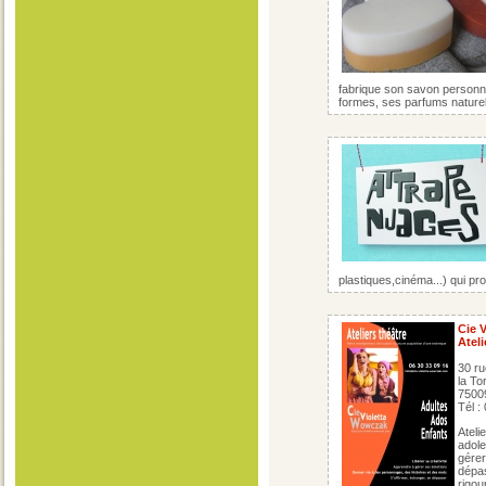
fabrique son savon personna
formes, ses parfums naturels
plastiques,cinéma...) qui pro
Cie 
Ateli
30 ru
la To
7500
Tél :
Ateli
adole
gérer
dépas
rigou