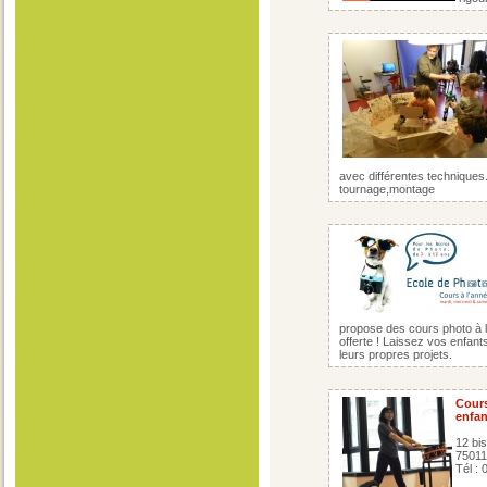
avec différentes techniques. 
tournage,montage
propose des cours photo à 
offerte ! Laissez vos enfant
leurs propres projets.
Cours
enfan
12 bi
75011
Tél : 