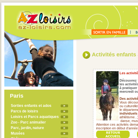
Activités enfants 
Les activit
Découvrez t
les activité
à pratiquer
mercredi ou
Paris
Des activit
Vous découvr
Sorties enfants et ados
ou culturell
le départem
Parcs de loisirs
individuels
Loisirs et Parcs aquatiques
athlétisme...
danse, mus
Zoo - Parc animalier
Attention ces activités dema
Parc, jardin, nature
inscription en début d’année
Musées