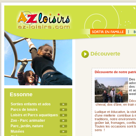
Découverte
Découverte de notre patrim
Des 
ado
des 
et a
Essonne
week
Déco
Sorties enfants et ados
cheval, dos d’âne, en train
Parcs de loisirs
Ludique et éducative, la visi
Loisirs et Parcs aquatiques
d’une miellerie
contribue à 
traditions, notre environne
Zoo - Parc animalier
goûter lait, fromages, confit
Parc, jardin, nature
Toutes les occasions sont 
sens !
Musées