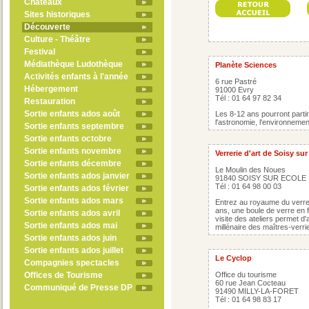
Châteaux
Sites historiques
Découverte
Culture - Théâtre
Festival
Médiathèque Ludothèque
Planète Sciences
Activités enfants à l'année
6 rue Pastré
Hébergement
91000 Evry
Tél : 01 64 97 82 34
Restauration
Sortie enfants ados août
Les 8-12 ans pourront partir
l'astronomie, l'environnement
Sortie enfants septembre
Sortie enfants octobre
Sortie enfants novembre
Verrerie d'art de Soisy sur
Sortie enfants décembre
Le Moulin des Noues
Sortie enfants ados janvier
91840 SOISY SUR ECOLE
Tél : 01 64 98 00 03
Sortie enfants ados février
Sortie enfants ados mars
Entrez au royaume du verr
ans, une boule de verre en f
Sortie enfants ados avril
visite des ateliers permet d'
Sortie enfants ados mai
millénaire des maîtres-verri
Sortie enfants ados juin
Sortie enfants ados juillet
Le Cyclop
Compagnies spectacles
Offices de Tourisme
Office du tourisme
60 rue Jean Cocteau
Communiqué de Presse DP
91490 MILLY-LA-FORET
Tél : 01 64 98 83 17