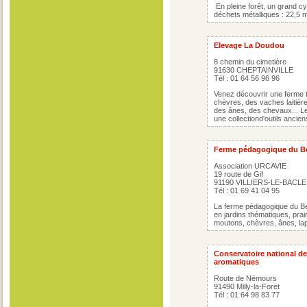
En pleine forêt, un grand cyc
déchets métalliques : 22,5 
Elevage La Doudou
8 chemin du cimetière
91630 CHEPTAINVILLE
Tél : 01 64 56 96 96
Venez découvrir une ferme t
chèvres, des vaches laitièr
des ânes, des chevaux... Le
une collectiond'outils ancien
Ferme pédagogique du Be
Association URCAVIE
19 route de Gif
91190 VILLIERS-LE-BACLE
Tél : 01 69 41 04 95
La ferme pédagogique du Bel 
en jardins thématiques, prai
moutons, chèvres, ânes, lapi
Conservatoire national de
aromatiques
Route de Némours
91490 Milly-la-Foret
Tél : 01 64 98 83 77