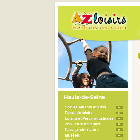
Hauts-de-Seine
Sorties enfants et ados
Parcs de loisirs
Loisirs et Parcs aquatiques
Zoo - Parc animalier
Parc, jardin, nature
Musées