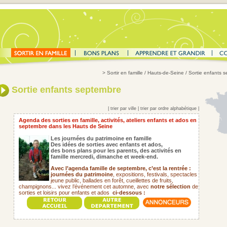
>
Sortir en famille
/ Hauts-de-Seine / Sortie enfants 
Sortie enfants septembre
|
trier par ville
|
trier par ordre alphabétique
|
Agenda des sorties en famille, activités, ateliers enfants et ados en
septembre dans les Hauts de Seine
Les journées du patrimoine en famille
Des idées de sorties avec enfants et ados,
des bons plans pour les parents,
des activités en
famille mercredi, dimanche et week-end.
Avec l’agenda famille de septembre, c’est la rentrée :
journées du patrimoine
, expositions, festivals, spectacles
jeune public, ballades en forêt, cueillettes de fruits,
champignons... vivez l’événement cet automne, avec
notre sélection
de
sorties et loisirs pour enfants et ados
ci-dessous :