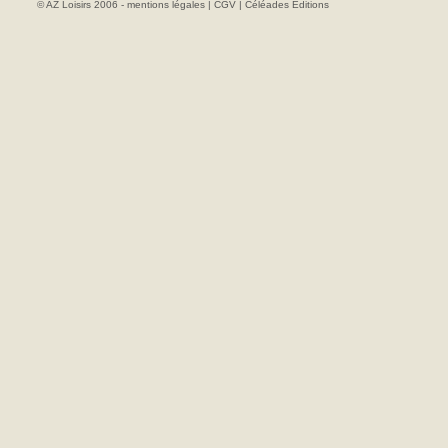
© AZ Loisirs 2006 -
mentions légales
|
CGV
|
Céléades Editions