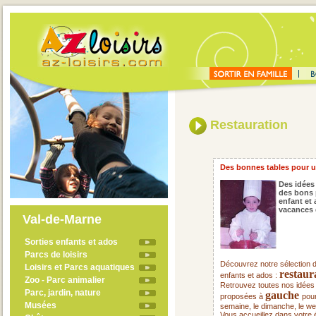
Restauration
Des bonnes tables pour u
Des idées 
des bons 
enfant et
vacances 
Val-de-Marne
Sorties enfants et ados
Parcs de loisirs
Découvrez notre sélection d
Loisirs et Parcs aquatiques
restaur
enfants et ados :
Zoo - Parc animalier
Retrouvez toutes nos idées d
Parc, jardin, nature
gauche
proposées à
pour
Musées
semaine, le dimanche, le w
Vous accueillez dans votre é