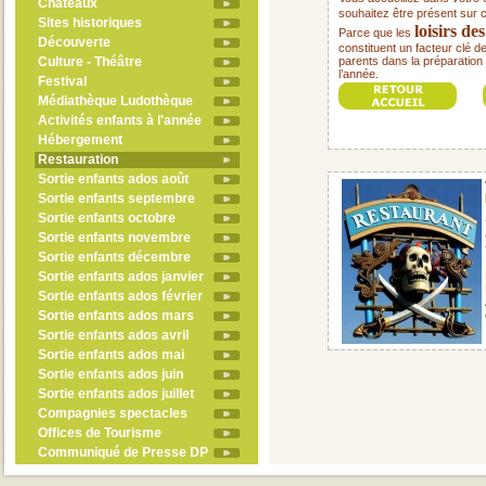
Châteaux
souhaitez être présent sur 
Sites historiques
loisirs de
Parce que les
Découverte
constituent un facteur clé d
Culture - Théâtre
parents dans la préparation 
l’année
.
Festival
Médiathèque Ludothèque
Activités enfants à l'année
Hébergement
Restauration
Sortie enfants ados août
Sortie enfants septembre
Sortie enfants octobre
Sortie enfants novembre
Sortie enfants décembre
Sortie enfants ados janvier
Sortie enfants ados février
Sortie enfants ados mars
Sortie enfants ados avril
Sortie enfants ados mai
Sortie enfants ados juin
Sortie enfants ados juillet
Compagnies spectacles
Offices de Tourisme
Communiqué de Presse DP