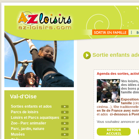
Sortie enfants ado
Agenda des sorties, activit
Vos loisirs,
des idées d
des bons p
famille di
Val-d'Oise
Exposition
famille
(cir
Sorties enfants et ados
cinéma...), fête traditionnell
en Ile de France avec not
Parcs de loisirs
et ados
ci-dessous à Ponto
Loisirs et Parcs aquatiques
Vous souhaitez annoncer un 
Zoo - Parc animalier
Parc, jardin, nature
Musées