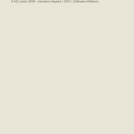
© AZ Loisirs 2006 -
mentions légales
|
CGV
|
Céléades Editions