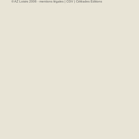
© AZ Loisirs 2006 -
mentions légales
|
CGV
|
Céléades Editions