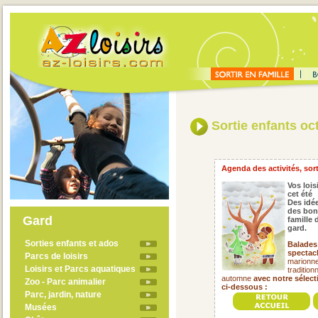
Sortie enfants oc
Agenda des activités, sort
Vos lois
cet été
Des idée
des bon
Gard
famille
gard.
Sorties enfants et ados
Balades 
spectacl
Parcs de loisirs
marionnet
Loisirs et Parcs aquatiques
tradition
automne
avec notre sélec
Zoo - Parc animalier
ci-dessous :
Parc, jardin, nature
Musées