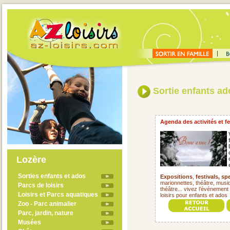
Sortie enfants ad
Agenda des activités et fe
Lozère
Sorties enfants et ados
Expositions
,
festivals,
spe
marionnettes, théâtre, musiqu
Parcs de loisirs
théâtre... vivez l’événement 
Loisirs et Parcs aquatiques
loisirs pour enfants et ado
Zoo - Parc animalier
Parc, jardin, nature
Musées