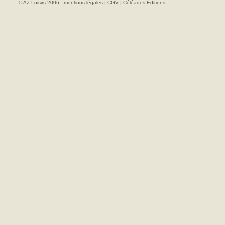
© AZ Loisirs 2006 -
mentions légales
|
CGV
|
Céléades Editions