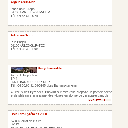
Argeles-sur-Mer
Place de l'Europe
66700 ARGELES-SUR-MER
Tél : 04.68.81.15.85
Arles-sur-Tech
Rue Barjau
66150 ARLES-SUR-TECH
Tél : 04.68.39.11.99
Banyuls-sur-Mer
Av. de la République
BP 4
66650 BANYULS-SUR-MER
Tél : 04.68.88.31.58/3265 dites Banyuls-sur-mer
Au creux des Pyrénées, Banyuls sur mer vous propose un port de pêche
et de plaisance, une plage, des vignes qui donne ce vin appelé banyuls.
Bolquere-Pyrénées 2000
Av du Serrat de l'Ours
BP 12
66210 BOLQUERE-PYRENEES-2000