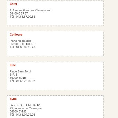
Ceret
1, Avenue Georges Clemenceau
66400 CERET
Tél : 04.68.87.00.53
Collioure
Place du 18 Juin
66190 COLLIOURE
Tél : 04.68.82.15.47
Elne
Place Sant-Jordi
B.P. 3
66200 ELNE
Tél : 04.68.22.05.07
Eyne
SYNDICAT D'INITIATIVE
25, avenue de Catalogne
66800 EYNE
Tél : 04.68.04.79.76