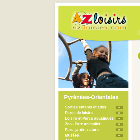
Pyrénées-Orientales
Sorties enfants et ados
Parcs de loisirs
Loisirs et Parcs aquatiques
Zoo - Parc animalier
Parc, jardin, nature
Musées