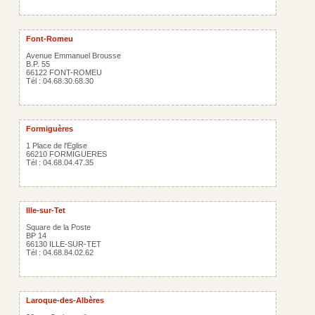
Font-Romeu
Avenue Emmanuel Brousse
B.P. 55
66122 FONT-ROMEU
Tél : 04.68.30.68.30
Formiguères
1 Place de l'Eglise
66210 FORMIGUERES
Tél : 04.68.04.47.35
Ille-sur-Tet
Square de la Poste
BP 14
66130 ILLE-SUR-TET
Tél : 04.68.84.02.62
Laroque-des-Albères