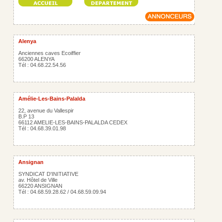
Alenya
Anciennes caves Ecoiffier
66200 ALENYA
Tél : 04.68.22.54.56
Amélie-Les-Bains-Palalda
22, avenue du Vallespir
B.P 13
66112 AMELIE-LES-BAINS-PALALDA CEDEX
Tél : 04.68.39.01.98
Ansignan
SYNDICAT D'INITIATIVE
av. Hôtel de Ville
66220 ANSIGNAN
Tél : 04.68.59.28.62 / 04.68.59.09.94