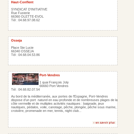
Haut-Conflent
SYNDICAT D'INITIATIVE
Rue Fusterie
66360 OLETTE-EVOL
Tél : 04.68.97.08.62
Osseja
Place Ste Lucie
66340 OSSEJA
Tél : 04.68.04.53.86
Port-Vendres
1 quai François Joly
66660 Port-Vendres
Tél : 04.68.82.07.54
Au bord de la méditerranée, aux portes de l'Espagne, Port-Vendres
dispose d’un port naturel en eau profonde et de nombreuses plages de la
côte vermeille et de multiples activités nautiques : baignade, jeux
nautiques, pédalos, voile, canotage, pêche, plongée, pêche sous marine,
croisière, promenade en mer, tennis, night club...