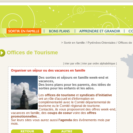
>
Sortir en famille
/ Pyrénées-Orientales / Offices de
Offices de Tourisme
|
trier par ville
|
trier par ordre alphabétique
|
Organiser un séjour ou des vacances en famille
Des sorties et séjours en famille week-end et
vacances,
Des bons plans pour les parents,
des idées de
sorties pour les enfants et les ados.
Les
offices de tourisme
et
syndicats d’initiative
ont un rôle d’accueil et d’information en
complémentarité avec le Comité départemental de
tourisme ou le Comité régional de tourisme.
Contactés, ils vous proposeront des offres week-end,
vacances en famille, des
coups de coeur
voire des
offres
promotionnelles
...
Sur leurs sites vous aurez aussi
l'agenda
des événements mois par
mois.