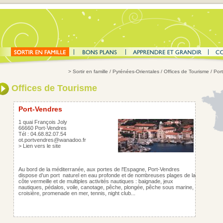
>
Sortir en famille
/
Pyrénées-Orientales
/
Offices de Tourisme
/ Por
Offices de Tourisme
Port-Vendres
1 quai François Joly
66660 Port-Vendres
Tél : 04.68.82.07.54
ot.portvendres@wanadoo.fr
>
Lien vers le site
Au bord de la méditerranée, aux portes de l'Espagne, Port-Vendres
dispose d’un port naturel en eau profonde et de nombreuses plages de la
côte vermeille et de multiples activités nautiques : baignade, jeux
nautiques, pédalos, voile, canotage, pêche, plongée, pêche sous marine,
croisière, promenade en mer, tennis, night club...