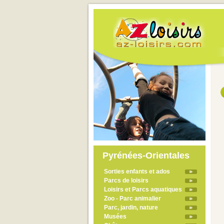
Pyrénées-Orientales
Sorties enfants et ados
Parcs de loisirs
Loisirs et Parcs aquatiques
Zoo - Parc animalier
Parc, jardin, nature
Musées