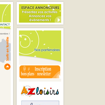
eptembre
/