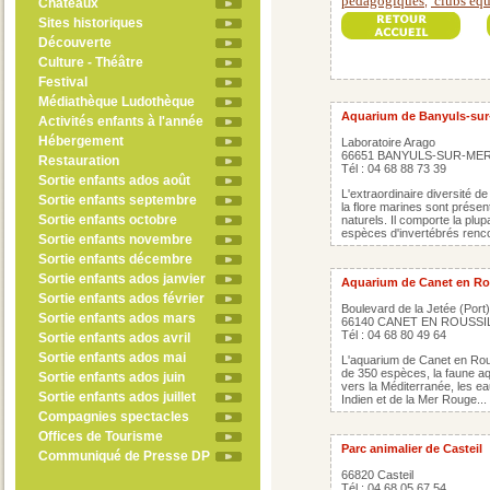
pédagogiques
clubs équ
,
Châteaux
Sites historiques
Découverte
Culture - Théâtre
Festival
Médiathèque Ludothèque
Aquarium de Banyuls-sur
Activités enfants à l'année
Hébergement
Laboratoire Arago
66651 BANYULS-SUR-ME
Restauration
Tél : 04 68 88 73 39
Sortie enfants ados août
L'extraordinaire diversité d
Sortie enfants septembre
la flore marines sont prés
Sortie enfants octobre
naturels. Il comporte la plu
espèces d'invertébrés rencon
Sortie enfants novembre
Sortie enfants décembre
Sortie enfants ados janvier
Aquarium de Canet en Ro
Sortie enfants ados février
Boulevard de la Jetée (Port)
Sortie enfants ados mars
66140 CANET EN ROUSS
Tél : 04 68 80 49 64
Sortie enfants ados avril
Sortie enfants ados mai
L'aquarium de Canet en Rou
de 350 espèces, la faune aq
Sortie enfants ados juin
vers la Méditerranée, les ea
Sortie enfants ados juillet
Indien et de la Mer Rouge...
Compagnies spectacles
Offices de Tourisme
Parc animalier de Casteil
Communiqué de Presse DP
66820 Casteil
Tél : 04 68 05 67 54