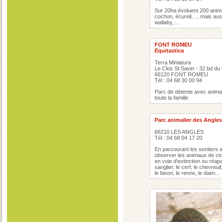
Sur 20ha évoluent 200 anim
cochon, écureil, ... mais au
wallaby, ...
FONT ROMEU
Equitastica
Terra Miniatura
Le Clos St Savin - 32 bd d
66120 FONT ROMEU
Tél : 04 68 30 00 94
Parc de détente avec anima
toute la famille
Parc animalier des Angles
66210 LES ANGLES
Tél : 04 68 04 17 20
En parcourant les sentiers
observer les animaux de cet
en voie d'extinction ou réapar
sanglier, le cerf, le chevreui
le bison, le renne, le daim...