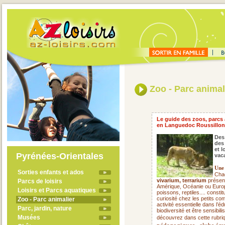
Zoo - Parc animal
Le guide des zoos, parcs 
en Languedoc Roussillon
Des
des
et l
Pyrénées-Orientales
vac
Une 
Sorties enfants et ados
Cha
vivarium, terrarium
présent
Parcs de loisirs
Amérique, Océanie ou Europ
Loisirs et Parcs aquatiques
poissons, reptiles.... consti
curiosité chez les petits c
Zoo - Parc animalier
activité essentielle dans l’
Parc, jardin, nature
biodiversité et être sensibi
Musées
découvrez dans cette rubriq