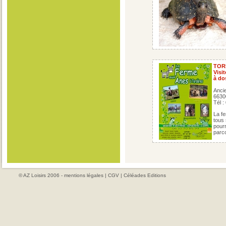
TOR
Visi
à do
Ancie
663
Tél :
La f
tous 
pourr
parco
© AZ Loisirs 2006 -
mentions légales
|
CGV
|
Céléades Editions