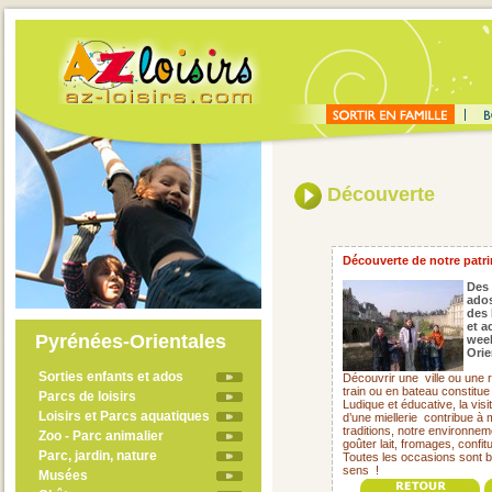
Découverte
Découverte de notre patrim
Des 
ado
des 
et a
Pyrénées-Orientales
week
Orie
Sorties enfants et ados
Découvrir une
ville ou une
train ou en bateau constitue
Parcs de loisirs
Ludique et éducative, la visi
Loisirs et Parcs aquatiques
d’une miellerie
contribue à 
traditions, notre environne
Zoo - Parc animalier
goûter lait, fromages, confit
Parc, jardin, nature
Toutes les occasions sont 
sens !
Musées