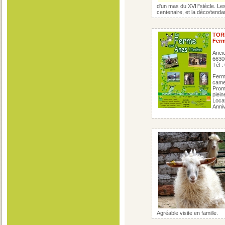
d'un mas du XVII°siècle. L
centenaire, et la déco/tendan
TOR
Ferm
Anci
663
Tél :
Ferm
came
Prom
plein
Locat
Anniv
Agréable visite en famille.