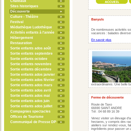
Châteaux
Sites historiques
Découverte
Culture - Théâtre
Banyuls
Festival
Médiathèque Ludothèque
De nombreuses activités so
Activités enfants à l'année
vacances : balades diverses
Hébergement
En savoir plus
Restauration
Sortie enfants ados août
Sortie enfants septembre
Sortie enfants octobre
Sortie enfants novembre
Sortie enfants décembre
Sortie enfants ados janvier
Sortie enfants ados février
extraordinaires. Une belle ba
Sortie enfants ados mars
Sortie enfants ados avril
Sortie enfants ados mai
Ferme de découverte
Sortie enfants ados juin
Route de Taxo
Sortie enfants ados juillet
66690 SAINT ANDRE
Compagnies spectacles
Tél : 04 68 89 16 39
Offices de Tourisme
Venez visiter un élevage d'
Communiqué de Presse DP
hectares, y compris des rac
ateliers sur rendez-vous, fab
ingrédients pour passer un 