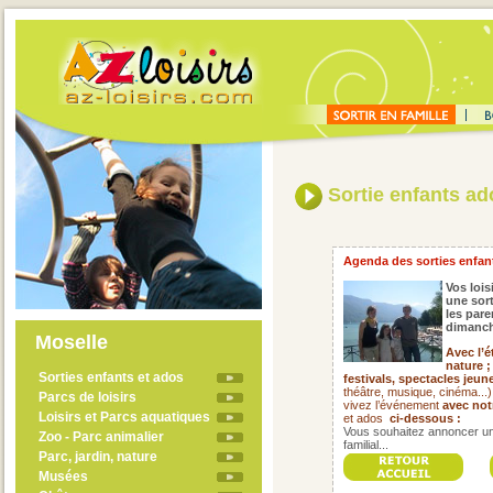
Sortie enfants ad
Agenda des sorties enfant
Vos lois
une sort
les pare
dimanch
Moselle
Avec l’é
nature ;
Sorties enfants et ados
festivals,
spectacles jeune
théâtre, musique, cinéma...
Parcs de loisirs
vivez l’événement
avec not
Loisirs et Parcs aquatiques
et ados
ci-dessous :
Vous souhaitez annoncer un
Zoo - Parc animalier
familial...
Parc, jardin, nature
Musées