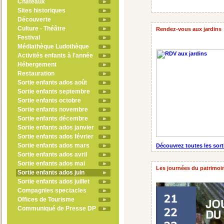
Châteaux
Sites historiques
Découverte
Culture - Théâtre
Rendez-vous aux jardins
Festival
Médiathèque Ludothèque
Activités enfants à l'année
Hébergement
Restauration
Sortie enfants ados août
Sortie enfants septembre
Sortie enfants octobre
Sortie enfants novembre
Sortie enfants décembre
Sortie enfants ados janvier
Sortie enfants ados février
Sortie enfants ados mars
Découvrez toutes les sort
Sortie enfants ados avril
Sortie enfants ados mai
Les journées du patrimoi
Sortie enfants ados juin
Sortie enfants ados juillet
Compagnies spectacles
Offices de Tourisme
Communiqué de Presse DP